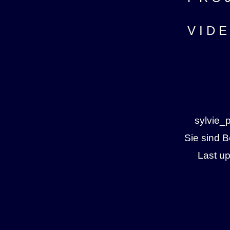
V I D E
sylvie_
Sie sind 
Last u